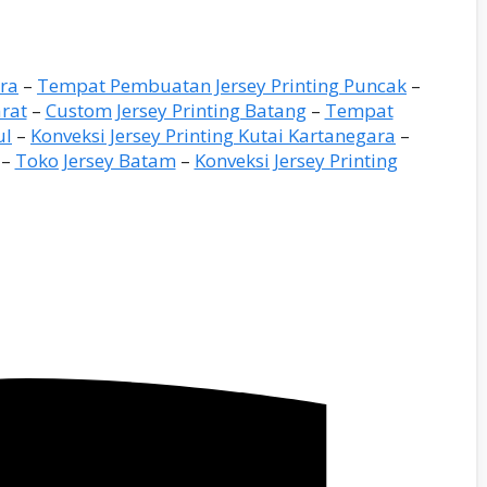
ara
–
Tempat Pembuatan Jersey Printing Puncak
–
arat
–
Custom Jersey Printing Batang
–
Tempat
ul
–
Konveksi Jersey Printing Kutai Kartanegara
–
–
Toko Jersey Batam
–
Konveksi Jersey Printing