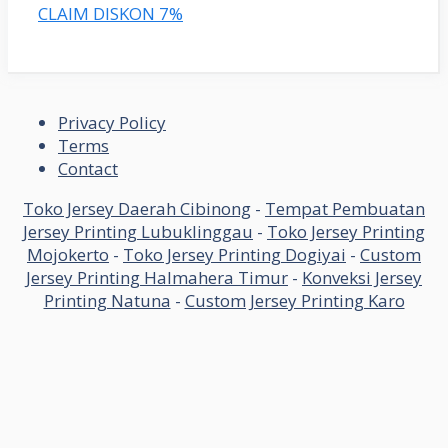
CLAIM DISKON 7%
Privacy Policy
Terms
Contact
Toko Jersey Daerah Cibinong
-
Tempat Pembuatan
Jersey Printing Lubuklinggau
-
Toko Jersey Printing
Mojokerto
-
Toko Jersey Printing Dogiyai
-
Custom
Jersey Printing Halmahera Timur
-
Konveksi Jersey
Printing Natuna
-
Custom Jersey Printing Karo