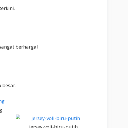
erkini.
sangat berharga!
 besar.
g
jersey-voli-biru-putih