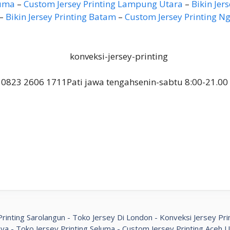
luma
–
Custom Jersey Printing Lampung Utara
–
Bikin Je
–
Bikin Jersey Printing Batam
–
Custom Jersey Printing N
0823 2606 1711
Pati jawa tengah
senin-sabtu 8:00-21.00
rinting Sarolangun
-
Toko Jersey Di London
-
Konveksi Jersey Pr
aya
-
Toko Jersey Printing Seluma
-
Custom Jersey Printing Aceh U