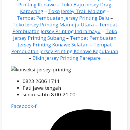
Printing Konawe
–
Toko Baju Jersey Drag
Karawang
–
Toko Jersey Trail Malang
–
Tempat Pembuatan Jersey Printing Belu
–
Toko Jersey Printing Mamuju Utara
–
Tempat
Pembuatan Jersey Printing Indramayu
–
Toko
Jersey Printing Subang
–
Tempat Pembuatan
Jersey Printing Konawe Selatan
–
Tempat
Pembuatan Jersey Printing Konawe Kepulauan
–
Bikin Jersey Printing Parepare
0823 2606 1711
Pati jawa tengah
senin-sabtu 8:00-21.00
Facebook-f