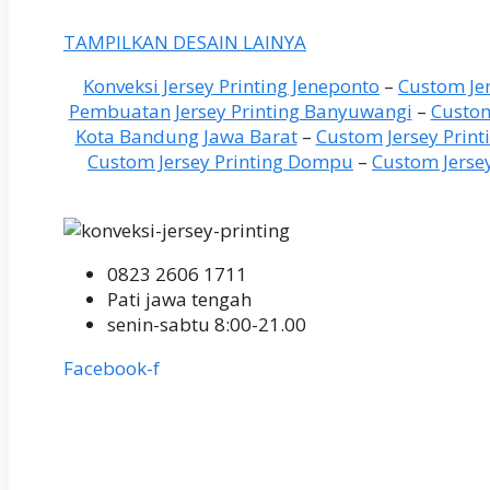
TAMPILKAN DESAIN LAINYA
Konveksi Jersey Printing Jeneponto
–
Custom Jer
Pembuatan Jersey Printing Banyuwangi
–
Custom
Kota Bandung Jawa Barat
–
Custom Jersey Print
Custom Jersey Printing Dompu
–
Custom Jerse
0823 2606 1711
Pati jawa tengah
senin-sabtu 8:00-21.00
Facebook-f