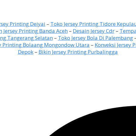
sey Printing Deiyai
–
Toko Jersey Printing Tidore Kepula
 Jersey Printing Banda Aceh
–
Desain Jersey Cdr
–
Tempat
ing Tangerang Selatan
–
Toko Jersey Bola Di Palembang
y Printing Bolaang Mongondow Utara
–
Konveksi Jersey P
Depok
–
Bikin Jersey Printing Purbalingga