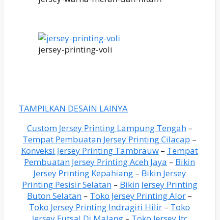
jersey-printing-voli
TAMPILKAN DESAIN LAINYA
Custom Jersey Printing Lampung Tengah
–
Tempat Pembuatan Jersey Printing Cilacap
–
Konveksi Jersey Printing Tambrauw
–
Tempat
Pembuatan Jersey Printing Aceh Jaya
–
Bikin
Jersey Printing Kepahiang
–
Bikin Jersey
Printing Pesisir Selatan
–
Bikin Jersey Printing
Buton Selatan
–
Toko Jersey Printing Alor
–
Toko Jersey Printing Indragiri Hilir
–
Toko
Jersey Futsal Di Malang
–
Toko Jersey Itc