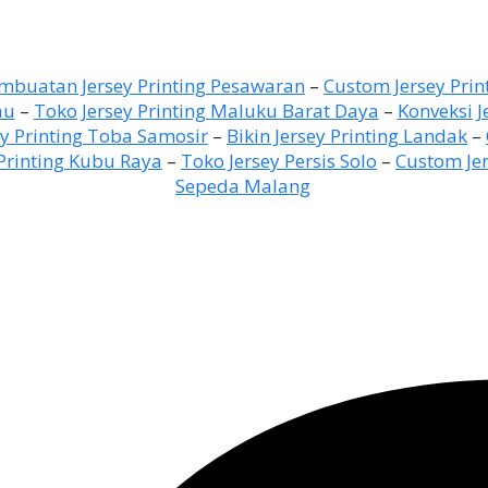
buatan Jersey Printing Pesawaran
–
Custom Jersey Prin
au
–
Toko Jersey Printing Maluku Barat Daya
–
Konveksi J
ey Printing Toba Samosir
–
Bikin Jersey Printing Landak
–
 Printing Kubu Raya
–
Toko Jersey Persis Solo
–
Custom Jer
Sepeda Malang