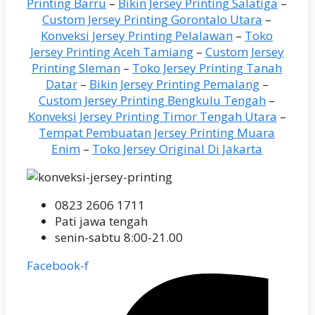
Printing Barru
–
Bikin Jersey Printing Salatiga
–
Custom Jersey Printing Gorontalo Utara
–
Konveksi Jersey Printing Pelalawan
–
Toko
Jersey Printing Aceh Tamiang
–
Custom Jersey
Printing Sleman
–
Toko Jersey Printing Tanah
Datar
–
Bikin Jersey Printing Pemalang
–
Custom Jersey Printing Bengkulu Tengah
–
Konveksi Jersey Printing Timor Tengah Utara
–
Tempat Pembuatan Jersey Printing Muara
Enim
–
Toko Jersey Original Di Jakarta
0823 2606 1711
Pati jawa tengah
senin-sabtu 8:00-21.00
Facebook-f