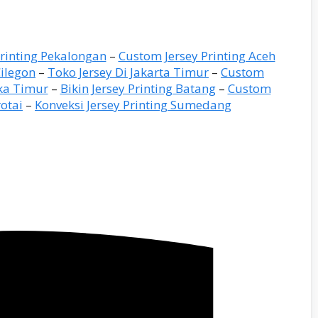
rinting Pekalongan
–
Custom Jersey Printing Aceh
Cilegon
–
Toko Jersey Di Jakarta Timur
–
Custom
aka Timur
–
Bikin Jersey Printing Batang
–
Custom
otai
–
Konveksi Jersey Printing Sumedang