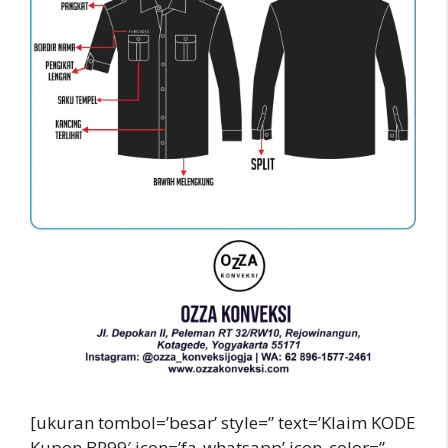
[ukuran tombol=’besar’ style=” text=’Klaim KODE
Kupon BR99′ icon=’fa-whatsapp’ icon_color=”