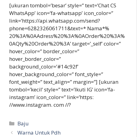
[ukuran tombol=’besar’ style=” text=’Chat CS
WhatsApp’ icon=’fa-whatsapp’ icon_color=”
link=’https://api.whatsapp.com/send?
phone=6282326061711&text=* Nama*%
20%3A%0AAdress%20%3A%0AOrder%20%3A%
0AQty%20Order%20%3A’ target=’_self’ color=”
hover_color=” border_color=”
hover_border_color=”
background_color=’#14c92f’
hover_background_color=” font_style=”
font_weight=” text_align=” margin=”] [ukuran
tombol=’kecil’ style=” text=’Ikuti IG’ icon=’fa-
instagram’ icon_color=” link=’https:
//www.instagram. com //?
Kategori
Baju
Warna Untuk Pdh