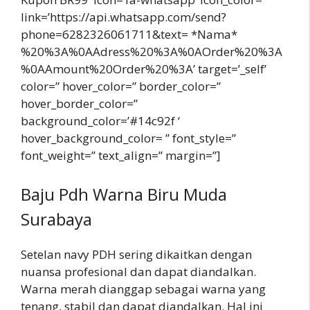
link=’https://api.whatsapp.com/send?
phone=6282326061711&text= *Nama*
%20%3A%0AAdress%20%3A%0AOrder%20%3A
%0AAmount%20Order%20%3A’ target=’_self’
color=” hover_color=” border_color=”
hover_border_color=”
background_color=’#14c92f ‘
hover_background_color= ” font_style=”
font_weight=” text_align=” margin=”]
Baju Pdh Warna Biru Muda
Surabaya
Setelan navy PDH sering dikaitkan dengan
nuansa profesional dan dapat diandalkan.
Warna merah dianggap sebagai warna yang
tenang, stabil dan dapat diandalkan. Hal ini