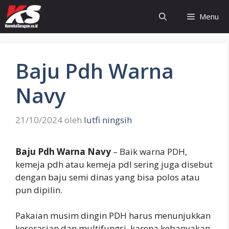
Langsung
Menu
ke
isi
Baju Pdh Warna
Navy
21/10/2024
oleh
lutfi ningsih
Baju Pdh Warna Navy
– Baik warna PDH,
kemeja pdh atau kemeja pdl sering juga disebut
dengan baju semi dinas yang bisa polos atau
pun dipilin.
Pakaian musim dingin PDH harus menunjukkan
keserasian dan multifungsi, karena kebanyakan