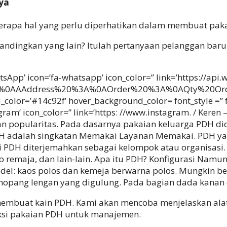
ya
rapa hal yang perlu diperhatikan dalam membuat pakai
ndingkan yang lain? Itulah pertanyaan pelanggan bar
tsApp’ icon=’fa-whatsapp’ icon_color=” link=’https://ap
AAAddress%20%3A%0AOrder%20%3A%0AQty%20Order%20%
color=’#14c92f’ hover_background_color= font_style =” f
nstagram’ icon_color=” link=’https: //www.instagram. / Ker
n popularitas. Pada dasarnya pakaian keluarga PDH di
 PDH adalah singkatan Memakai Layanan Memakai. PDH 
ni PDH diterjemahkan sebagai kelompok atau organisasi.
b remaja, dan lain-lain. Apa itu PDH? Konfigurasi Nam
del: kaos polos dan kemeja berwarna polos. Mungkin b
nopang lengan yang digulung. Pada bagian dada kanan d
embuat kain PDH. Kami akan mencoba menjelaskan alat-
ksi pakaian PDH untuk manajemen.