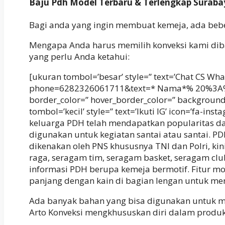
Baju Pdh Model Terbaru & Terlengkap Suraba
Bagi anda yang ingin membuat kemeja, ada bebe
Mengapa Anda harus memilih konveksi kami diba
yang perlu Anda ketahui:
[ukuran tombol=’besar’ style=” text=’Chat CS Wha
phone=6282326061711&text=* Nama*% 20%3A%0
border_color=” hover_border_color=” background_
tombol=’kecil’ style=” text=’Ikuti IG’ icon=’fa-i
keluarga PDH telah mendapatkan popularitas da
digunakan untuk kegiatan santai atau santai.
dikenakan oleh PNS khususnya TNI dan Polri, ki
raga, seragam tim, seragam basket, seragam clu
informasi PDH berupa kemeja bermotif. Fitur mo
panjang dengan kain di bagian lengan untuk me
Ada banyak bahan yang bisa digunakan untuk m
Arto Konveksi mengkhususkan diri dalam produ